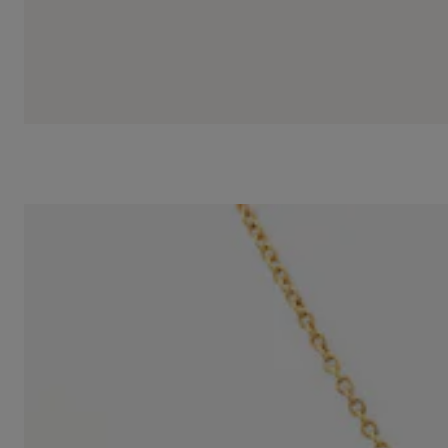
Colar em ouro com diamantes TOUS ATELIER
1.700,00 €