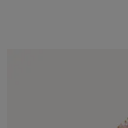
Gold necklace with tourmaline and morganite TOUS ATELIER
25.000,00 €