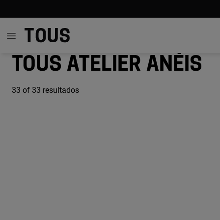
TOUS Atelier anéis
33
of 33 resultados