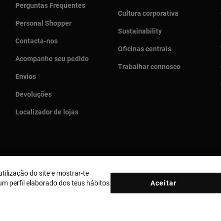
Perguntas Frequentes
Cultura corporativa
Personal Shopper
Sustainability
Contacta-nos
Oficinas centrais
Acompanhe seu pedido
Trabalhar connosco
Envios
Devoluções
Localizador de lojas
tilização do site e mostrar-te
País e moeda:
Portugal / Euro
m perfil elaborado dos teus hábitos
Aceitar
ica de Cookies
Aviso legal
Bases MYTOUS
Livro de Reclamações
e Combate à Corrupção
Plano de Prevenção de Riscos
Relatório An