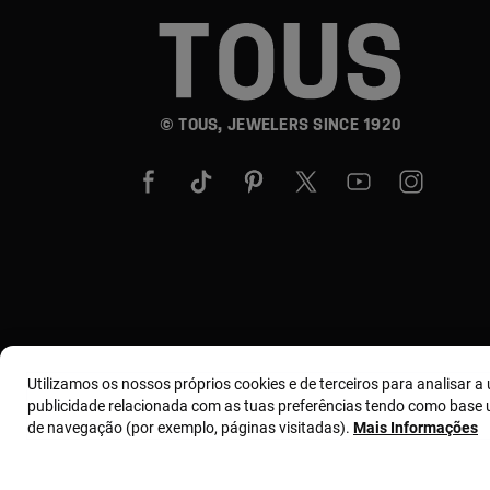
© TOUS, JEWELERS SINCE 1920
Utilizamos os nossos próprios cookies e de terceiros para analisar a u
publicidade relacionada com as tuas preferências tendo como base u
de navegação (por exemplo, páginas visitadas).
Mais Informações
Termos e condições
Política de uso e privacidade
Polít
Código de Conduta d