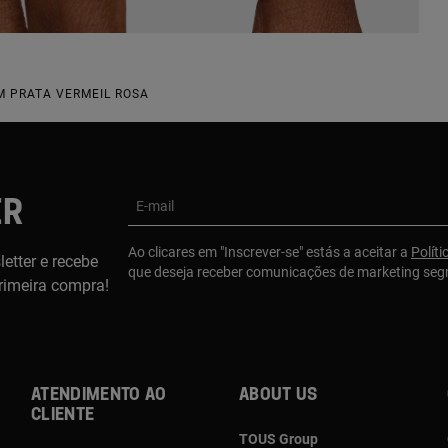
M PRATA VERMEIL ROSA
ER
E-mail
Ao clicares em "Inscrever-se" estás a aceitar a
Políti
etter e recebe
que deseja receber comunicações de marketing se
rimeira compra!
Atendimento ao
About us
cliente
TOUS Group