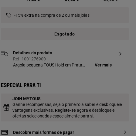
-15% extra na compra de 2 ou mais joias
Esgotado
Detalhes do produto
Ref. 1001276900
Argola pequena TOUS Hold em Prata
Ver mais
Vermeil rosa. Motivo: 1,6 cm. Personaliza-
o com pingentes, tinys ou argolas.
(Vermeil: Prata de primeira lei banhada a
Especial para ti
ouro rosa de 18 quilates.) Este artigo não
inclui a corrente.
JOIN MYTOUS
Ganhe recompensas, seja o primeiro a saber e desbloqueie
vantagens exclusivas.
Registe-se
agora e desbloqueie
ofertas selecionadas especialmente para si.
Descobre mais formas de pagar