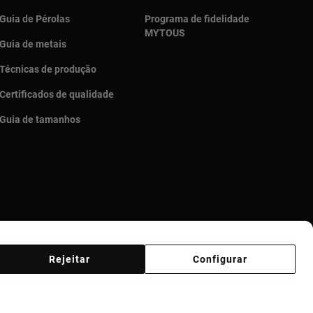
Guia de Pérolas
Programa de fidelidade
MYTOUS
Guia de metais
Técnicas de produção
Certificados de qualidade
Guia de tamanhos
Rejeitar
Configurar
Código de Ética
Supplier ethical code
Ethical channel
ticorrupción Portugal