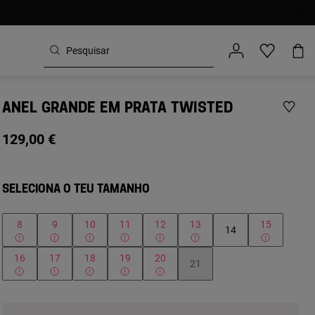
ANEL GRANDE EM PRATA TWISTED
129,00 €
SELECIONA O TEU TAMANHO
8
9
10
11
12
13
15
14
16
17
18
19
20
21