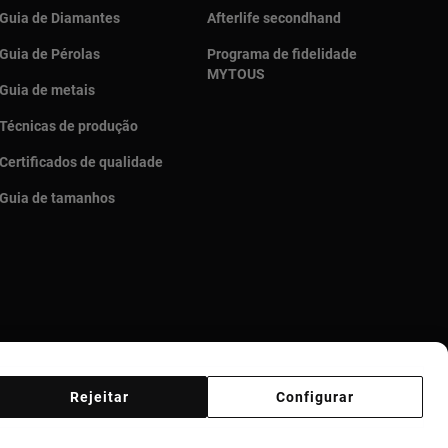
Guia de Diamantes
Afterlife secondhand
Guia de Pérolas
Programa de fidelidade
MYTOUS
Guia de metais
Técnicas de produção
Certificados de qualidade
Guia de tamanhos
Rejeitar
Configurar
Código de Ética
Supplier ethical code
Ethical channel