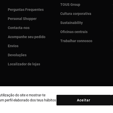
TOUS Group
Perguntas Frequentes
Cultura corporativa
Personal Shopper
Sustainability
Contacta-nos
Oficinas centrais
Acompanhe seu pedido
Trabalhar connosco
Envios
Devoluções
Localizador de lojas
tilização do site e mostrar-te
País e moeda:
Portugal / Euro
m perfil elaborado dos teus hábitos
Aceitar
ica de Cookies
Aviso legal
Bases MYTOUS
Livro de Reclamações