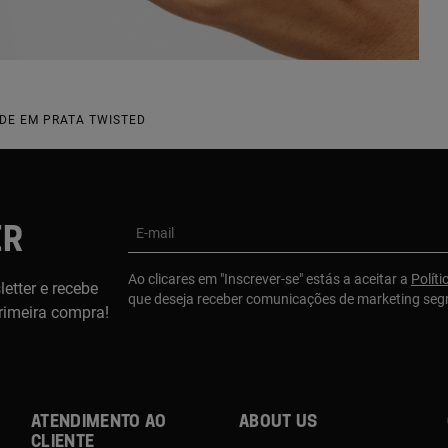
DE EM PRATA TWISTED
ER
E-mail
Ao clicares em "Inscrever-se" estás a aceitar a
Políti
etter e recebe
que deseja receber comunicações de marketing se
rimeira compra!
Atendimento ao
About us
cliente