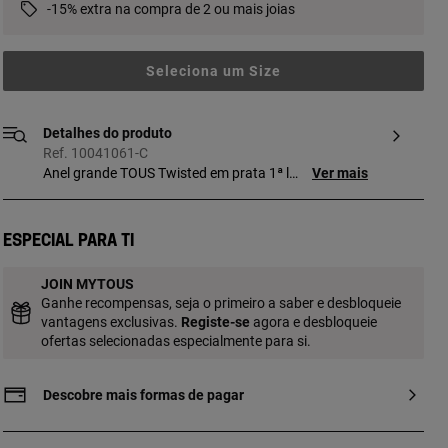
-15% extra na compra de 2 ou mais joias
Seleciona um Size
Detalhes do produto
Ref. 10041061-C
Anel grande TOUS Twisted em prata 1ª lei
Ver mais
com detalhes de bola. Espessura do anel:
5 mm.
Especial para ti
JOIN MYTOUS
Ganhe recompensas, seja o primeiro a saber e desbloqueie
vantagens exclusivas.
Registe-se
agora e desbloqueie
ofertas selecionadas especialmente para si.
Descobre mais formas de pagar