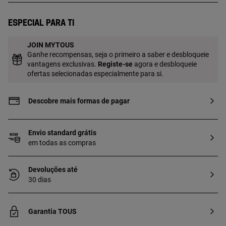
do diamante: GH/SI. Disponível nos
tamanhos 12 e 14, pode-se solicitar
Especial para ti
alteração de medida no atelier.
JOIN MYTOUS
Ganhe recompensas, seja o primeiro a saber e desbloqueie
vantagens exclusivas.
Registe-se
agora e desbloqueie
ofertas selecionadas especialmente para si.
Descobre mais formas de pagar
Envio standard grátis
em todas as compras
Devoluções até
30 dias
Garantia TOUS