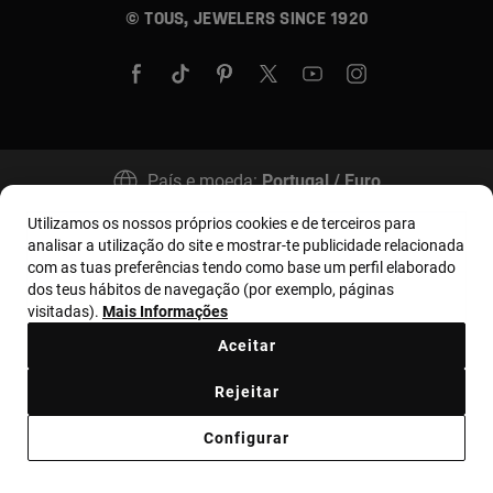
© TOUS, JEWELERS SINCE 1920
País e moeda:
Portugal / Euro
Utilizamos os nossos próprios cookies e de terceiros para
analisar a utilização do site e mostrar-te publicidade relacionada
Termos e condições
Política de uso e privacidade
com as tuas preferências tendo como base um perfil elaborado
dos teus hábitos de navegação (por exemplo, páginas
Política de Cookies
Aviso legal
Bases MYTOUS
visitadas).
Mais Informações
Livro de Reclamações
Código de Ética
Aceitar
Supplier ethical code
Ethical channel
Rejeitar
Código de Conduta de Combate à Corrupção
Configurar
Plano de Prevenção de Riscos
Relatório Anticorrupción Portugal