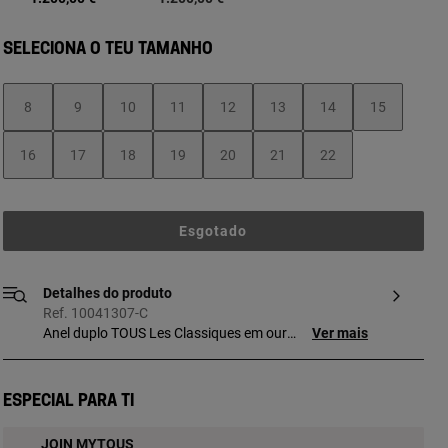
SELECIONA O TEU TAMANHO
8
9
10
11
12
13
14
15
16
17
18
19
20
21
22
Esgotado
Detalhes do produto
Ref. 10041307-C
Anel duplo TOUS Les Classiques em ouro
Ver mais
amarelo de 18 K e 0,21 ct de diamantes
corte brilhante. Qualidade do diamante:
H/SI.
Especial para ti
JOIN MYTOUS