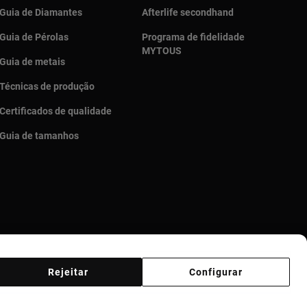
Guia de Diamantes
Afterlife secondhand
Guia de Pérolas
Programa de fidelidade
MYTOUS
Guia de metais
Técnicas de produção
Certificados de qualidade
Guia de tamanhos
Rejeitar
Configurar
Código de Ética
Supplier ethical code
Ethical channel