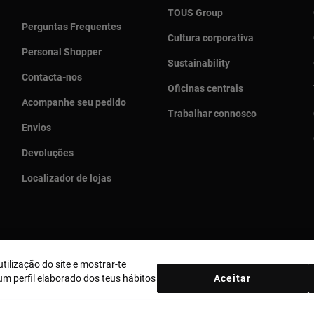
TOUS Group
Perguntas Frequentes
Cultura corporativa
Personal Shopper
Sustainability
Contacta-nos
Oficinas centrais
Acompanhe seu pedido
Trabalhar connosco
Envios
Devoluções
Localizador de lojas
tilização do site e mostrar-te
País e moeda:
Portugal / Euro
m perfil elaborado dos teus hábitos
Aceitar
ica de Cookies
Aviso legal
Bases MYTOUS
Livro de Reclamações