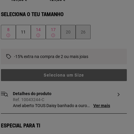
SELECIONA O TEU TAMANHO
8
14
17
11
20
26
-15% extra na compra de 2 ou mais joias
Seleciona um Size
Detalhes do produto
Ref. 10043244-C
Anel aberto TOUS Daisy banhado a ouro
Ver mais
de 18 K sobre prata e motivo de flor.
Tamanho motivo: 14 mm. Peça fabricada
com prata 1.ª lei banhada a ouro de 18 a
Especial para ti
23 K e 3 mícrones de espessura. Esta