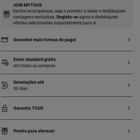
qualidade garante uma maior
JOIN MYTOUS
durabilidade da joia.
Ganhe recompensas, seja o primeiro a saber e desbloqueie
vantagens exclusivas.
Registe-se
agora e desbloqueie
ofertas selecionadas especialmente para si.
Descobre mais formas de pagar
Envio standard grátis
em todas as compras
Devoluções até
30 dias
Garantia TOUS
Pronto para oferecer