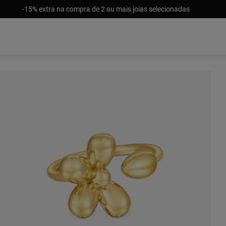
-15% extra na compra de 2 ou mais joias selecionadas