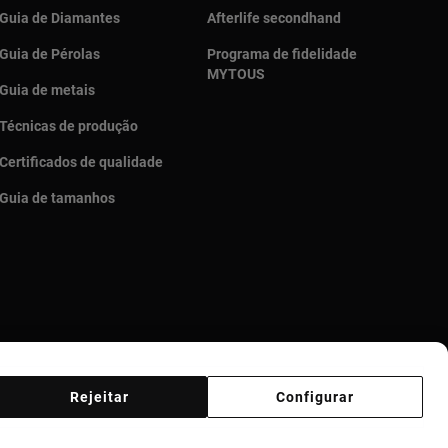
Guia de Diamantes
Afterlife secondhand
Guia de Pérolas
Programa de fidelidade
MYTOUS
Guia de metais
Técnicas de produção
Certificados de qualidade
Guia de tamanhos
Rejeitar
Configurar
Código de Ética
Supplier ethical code
Ethical channel