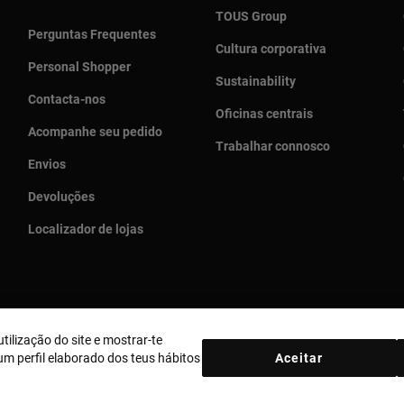
TOUS Group
Perguntas Frequentes
Cultura corporativa
Personal Shopper
Sustainability
Contacta-nos
Oficinas centrais
Acompanhe seu pedido
Trabalhar connosco
Envios
Devoluções
Localizador de lojas
tilização do site e mostrar-te
País e moeda:
Portugal / Euro
m perfil elaborado dos teus hábitos
Aceitar
ica de Cookies
Aviso legal
Bases MYTOUS
Livro de Reclamações