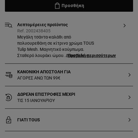
Προσθήκη
Λεπτομέρειες προϊόντος
Ref. 2002438405
Μεγάλη τσάντα-καλάθι από
πολυουρεθάνη σε κίτρινο χρώμα TOUS
Tulip Mesh. Μαγνητικό κούμπωμα.
Σταθερό λουράκι ώμου. Διαστάσεις
Προβολή περισσότερων
(ύψος x πλάτος x βάθος):
32 x 57 x 21 cm.
ΚΑΝΟΝΙΚΗ ΑΠΟΣΤΟΛΗ ΓΙΑ
ΑΓΟΡΕΣ ΑΝΩ ΤΩΝ 99€
ΔΩΡΕΆΝ ΕΠΙΣΤΡΟΦΈΣ ΜΈΧΡΙ
ΤΙΣ 15 ΙΑΝΟΥΑΡΊΟΥ
ΓΙΑΤΙ TOUS