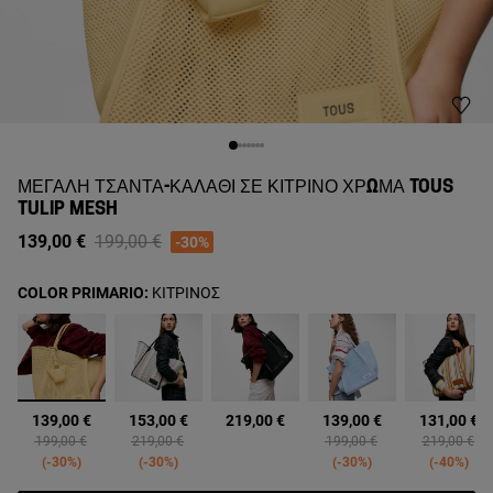
ΜΕΓΆΛΗ ΤΣΆΝΤΑ-ΚΑΛΆΘΙ ΣΕ ΚΊΤΡΙΝΟ ΧΡΏΜΑ TOUS
TULIP MESH
Price reduced from
to
139,00 €
199,00 €
-30%
COLOR PRIMARIO:
ΚΙΤΡΙΝΟΣ
επιλεγμένα
139,00 €
153,00 €
219,00 €
139,00 €
131,00 €
Price reduced from
to
Price reduced from
to
Price reduced from
to
Price reduc
to
199,00 €
219,00 €
199,00 €
219,00 €
-30%
-30%
-30%
-40%