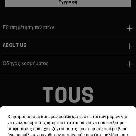
Εγγραφή
Εξυπηρέτηση πελατών
About us
Οδηγός κοσμήματος
© TOUS, JEWELERS SINCE 1920
Χρησιμοποιούμε δικά μας cookie και cookie τρίτων μερών για
να αναλύσουμε τη χρήση του ιστότοπου και να σου δείξουμε
διαφημίσεις που σχετίζονται με τις προτιμήσεις σου με βάση
ένα προφίλ των συνηθειών περιήγησής σου (π.χ. σελίδες που