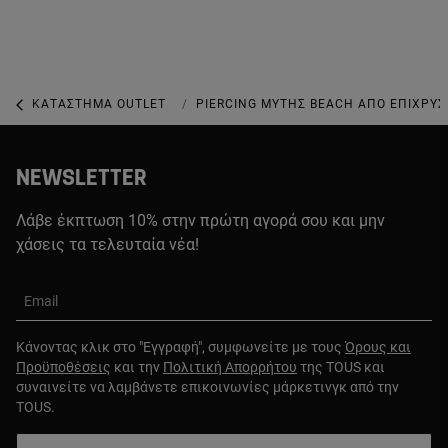
ΚΑΤΆΣΤΗΜΑ OUTLET
ΚΑΤΆΣΤΗΜΑ OUTLET ΜΕ ΚΟΣΜΉΜΑΤΑ
PIERCING ΜΎΤΗΣ BEACH ΑΠΌ ΕΠΙΧΡΥΣ
NEWSLETTER
Λάβε έκπτωση 10% στην πρώτη αγορά σου και μην
χάσεις τα τελευταία νέα!
Email
Κάνοντας κλικ στο "Εγγραφή", συμφωνείτε με τους
Όρους και
Προϋποθέσεις
και την
Πολιτική Απορρήτου
της TOUS και
συναινείτε να λαμβάνετε επικοινωνίες μάρκετινγκ από την
TOUS.