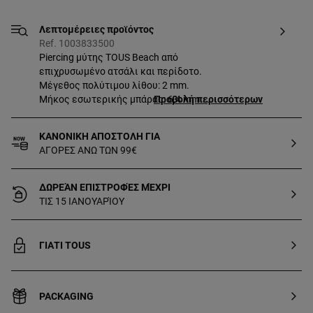
Λεπτομέρειες προϊόντος
Ref. 1003833500
Piercing μύτης TOUS Beach από
επιχρυσωμένο ατσάλι και περίδοτο.
Μέγεθος πολύτιμου λίθου: 2 mm.
Μήκος εσωτερικής μπάρας: 6,4 mm.
Προβολή περισσότερων
Πάχος μπάρας: 2 mm. Διάμετρος
καμπυλότητας: 4,55 mm.
ΚΑΝΟΝΙΚΗ ΑΠΟΣΤΟΛΗ ΓΙΑ
ΑΓΟΡΕΣ ΑΝΩ ΤΩΝ 99€
ΔΩΡΕΆΝ ΕΠΙΣΤΡΟΦΈΣ ΜΈΧΡΙ
ΤΙΣ 15 ΙΑΝΟΥΑΡΊΟΥ
ΓΙΑΤΙ TOUS
PACKAGING