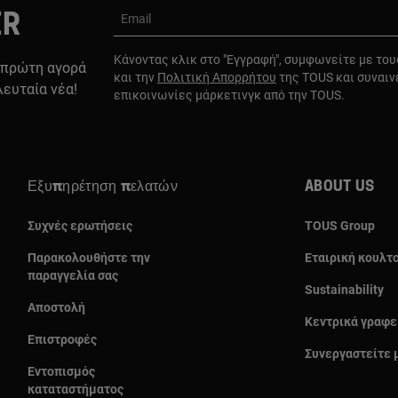
ER
Email
Κάνοντας κλικ στο "Εγγραφή", συμφωνείτε με το
 πρώτη αγορά
και την
Πολιτική Απορρήτου
της TOUS και συναιν
λευταία νέα!
επικοινωνίες μάρκετινγκ από την TOUS.
Εξυπηρέτηση πελατών
About us
Συχνές ερωτήσεις
TOUS Group
Παρακολουθήστε την
Εταιρική κουλτ
παραγγελία σας
Sustainability
Αποστολή
Κεντρικά γραφε
Επιστροφές
Συνεργαστείτε 
Εντοπισμός
καταταστήματος