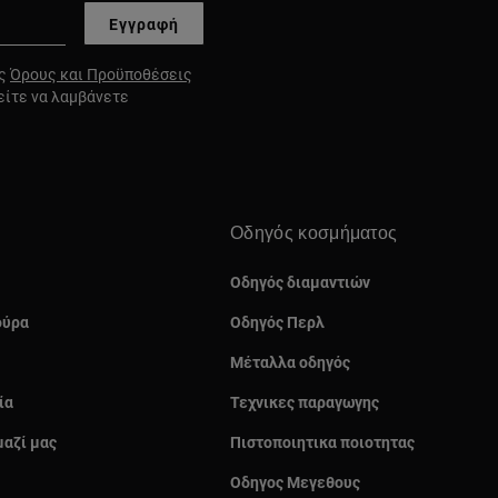
Εγγραφή
υς
Όρους και Προϋποθέσεις
είτε να λαμβάνετε
Οδηγός κοσμήματος
Οδηγός διαμαντιών
ούρα
Οδηγός Περλ
Μέταλλα οδηγός
ία
Τεχνικες παραγωγης
μαζί μας
Πιστοποιητικα ποιοτητας
Οδηγος Μεγεθους