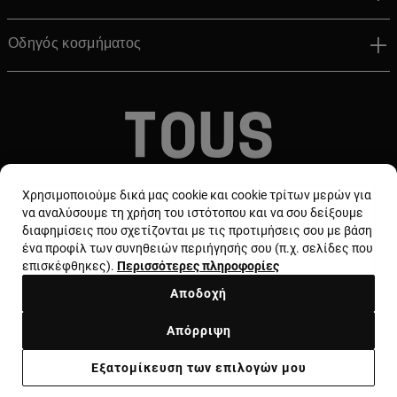
Οδηγός κοσμήματος
© TOUS, JEWELERS SINCE 1920
Χρησιμοποιούμε δικά μας cookie και cookie τρίτων μερών για
να αναλύσουμε τη χρήση του ιστότοπου και να σου δείξουμε
διαφημίσεις που σχετίζονται με τις προτιμήσεις σου με βάση
ένα προφίλ των συνηθειών περιήγησής σου (π.χ. σελίδες που
επισκέφθηκες).
Περισσότερες πληροφορίες
Αποδοχή
Χώρα και νόμισμα:
Greece / Euro
Απόρριψη
Όροι και προϋποθέσεις
Χρήση και πολιτική απορρήτου
Εξατομίκευση των επιλογών μου
Πολιτική cookie
Νομική ειδοποίηση
Ηθικός κώδικας