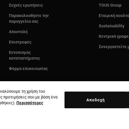
Συχνές ερωτήσεις
TOUS Group
Παρακολουθήστε την
Εταιρική κουλτ
παραγγελία σας
Sustainability
Αποστολή
Κεντρικά γραφε
Επιστροφές
Συνεργαστείτε 
Εντοπισμός
καταταστήματος
Φόρμα επικοινωνίας
 αναλύσουμε τη χρήση του
ις προτιμήσεις σου με βάση ένα
Αποδοχή
έφθηκες).
Περισσότερες
Χώρα και νόμισμα:
Greece / Euro
κή απορρήτου
Πολιτική cookie
Νομική ειδοποίηση
Ηθικός κώδι