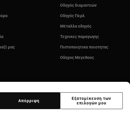
Οδηγός διαμαντιών
ούρα
Οδηγός Περλ
Μέταλλα οδηγός
ία
Τεχνικες παραγωγης
μαζί μας
Πιστοποιητικα ποιοτητας
Οδηγος Μεγεθους
Εξατομίκευση των
Απόρριψη
επιλογών μου
κας
Supplier ethical code
Ethical channel