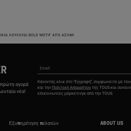
ΊΚΙΑ ΛΟΥΛΟΎΔΙ BOLD MOTIF ΑΠΌ ΑΣΉΜΙ
ER
Email
Κάνοντας κλικ στο "Εγγραφή", συμφωνείτε με το
 πρώτη αγορά
και την
Πολιτική Απορρήτου
της TOUS και συναιν
λευταία νέα!
επικοινωνίες μάρκετινγκ από την TOUS.
Εξυπηρέτηση πελατών
About us