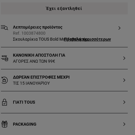
Έχει εξαντληθεί
Λεπτομέρειες προϊόντος
Ref. 1003874800
Σκουλαρίκια TOUS Bold Motif από ασήμι
Προβολή περισσότερων
πρώτου βαθμού καθαρότητας με μοτίβο
λουλουδιού. Μέγεθος φυλαχτού: 10,5 x
ΚΑΝΟΝΙΚΗ ΑΠΟΣΤΟΛΗ ΓΙΑ
5 mm. Με κούμπωμα πεταλούδα.
ΑΓΟΡΕΣ ΑΝΩ ΤΩΝ 99€
ΔΩΡΕΆΝ ΕΠΙΣΤΡΟΦΈΣ ΜΈΧΡΙ
ΤΙΣ 15 ΙΑΝΟΥΑΡΊΟΥ
ΓΙΑΤΙ TOUS
PACKAGING