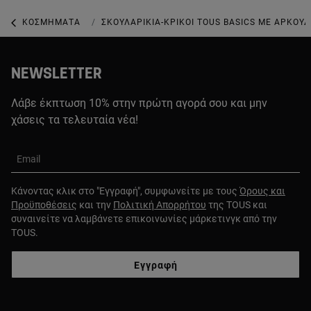
ΚΟΣΜΉΜΑΤΑ
ΕΠΊΧΡΥΣΑ ΚΟΣΜΉΜΑΤΑ
ΣΚΟΥΛΑΡΊΚΙΑ-ΚΡΊΚΟΙ TOUS BASICS ΜΕ ΑΡΚΟΥΔ
NEWSLETTER
Λάβε έκπτωση 10% στην πρώτη αγορά σου και μην
χάσεις τα τελευταία νέα!
Email
Κάνοντας κλικ στο "Εγγραφή", συμφωνείτε με τους
Όρους και
Προϋποθέσεις
και την
Πολιτική Απορρήτου
της TOUS και
συναινείτε να λαμβάνετε επικοινωνίες μάρκετινγκ από την
TOUS.
Εγγραφή