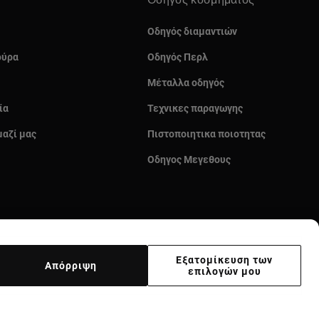
Οδηγός κοσμήματος
Οδηγός διαμαντιών
ούρα
Οδηγός Περλ
Μέταλλα οδηγός
ία
Τεχνικες παραγωγης
μαζί μας
Πιστοποιητικα ποιοτητας
Οδηγος Μεγεθους
Εξατομίκευση των
Απόρριψη
επιλογών μου