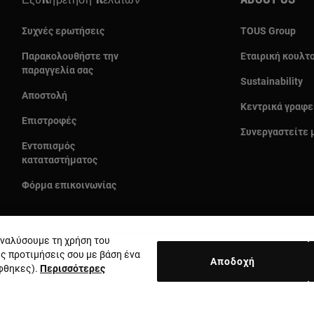
Εξυπηρέτηση πελατών
About us
Συχνές ερωτήσεις
TOUS Group
Παρακολουθήστε την
Εταιρική κουλτ
παραγγελία σας
Sustainability
Αποστολή
Κεντρικά γραφε
Επιστροφές
Συνεργαστείτε 
Εντοπισμός
καταταστήματος
Φόρμα επικοινωνίας
 αναλύσουμε τη χρήση του
ις προτιμήσεις σου με βάση ένα
Αποδοχή
έφθηκες).
Περισσότερες
Χώρα και νόμισμα:
Greece / Euro