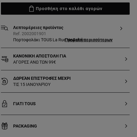
Προσθήκη στο καλάθι αγορών
Λεπτομέρειες προϊόντος
Ref. 2002001901
Πορτοφολάκι TOUS La Rue New από
Προβολή περισσότερων
συνθετικό δέρμα σε μπεζ χρώμα. Έχει
τρεις ανοιχτές θήκες στο εσωτερικό
ΚΑΝΟΝΙΚΗ ΑΠΟΣΤΟΛΗ ΓΙΑ
για κέρματα και δύο θήκες για κάρτες.
ΑΓΟΡΕΣ ΑΝΩ ΤΩΝ 99€
Κλείσιμο με φερμουάρ. Διαστάσεις
(ύψος x πλάτος x βάθος): 8 x 11 x 3 cm.
ΔΩΡΕΆΝ ΕΠΙΣΤΡΟΦΈΣ ΜΈΧΡΙ
ΤΙΣ 15 ΙΑΝΟΥΑΡΊΟΥ
ΓΙΑΤΙ TOUS
PACKAGING