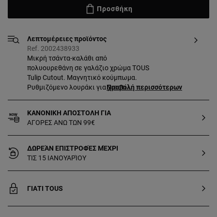
Προσθήκη
Λεπτομέρειες προϊόντος
Ref. 2002438933
Μικρή τσάντα-καλάθι από
πολυουρεθάνη σε γαλάζιο χρώμα TOUS
Tulip Cutout. Μαγνητικό κούμπωμα.
Ρυθμιζόμενο λουράκι για χιαστί
Προβολή περισσότερων
κράτημα και κοντή λαβή. Διαστάσεις
(ύψος x πλάτος x βάθος):
ΚΑΝΟΝΙΚΗ ΑΠΟΣΤΟΛΗ ΓΙΑ
19 x 29 x 11,5 cm.
ΑΓΟΡΕΣ ΑΝΩ ΤΩΝ 99€
ΔΩΡΕΆΝ ΕΠΙΣΤΡΟΦΈΣ ΜΈΧΡΙ
ΤΙΣ 15 ΙΑΝΟΥΑΡΊΟΥ
ΓΙΑΤΙ TOUS