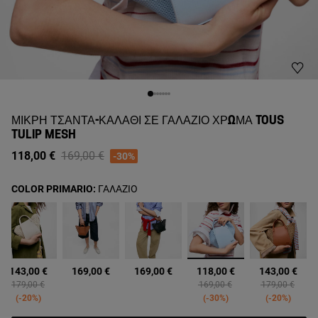
ΜΙΚΡΉ ΤΣΆΝΤΑ-ΚΑΛΆΘΙ ΣΕ ΓΑΛΆΖΙΟ ΧΡΏΜΑ TOUS
TULIP MESH
Price reduced from
to
118,00 €
169,00 €
-30%
COLOR PRIMARIO:
ΓΑΛΑΖΙΟ
επιλεγμένα
143,00 €
169,00 €
169,00 €
118,00 €
143,00 €
Price reduced from
to
Price reduced from
to
Price reduced 
to
179,00 €
169,00 €
179,00 €
-20%
-30%
-20%