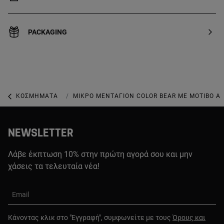
PACKAGING
ΚΟΣΜΉΜΑΤΑ
ΚΟΣΜΉΜΑΤΑ ΜΕ ΠΟΛΎΤΙΜΟΥΣ ΛΊΘΟΥΣ
ΜΙΚΡΌ ΜΕΝΤΑΓΙΌΝ COLOR BEAR ΜΕ ΜΟΤΊΒΟ Α
NEWSLETTER
Λάβε έκπτωση 10% στην πρώτη αγορά σου και μην
χάσεις τα τελευταία νέα!
Email
Κάνοντας κλικ στο "Εγγραφή", συμφωνείτε με τους
Όρους και