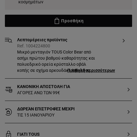
κοσμημάτων
Προσθήκη
Λεπτομέρειες προϊόντος
Ref. 1004224800
Μικρό μενταγιόν TOUS Color Bear από
ασήμι πρώτου βαθμού καθαρότητας και
πολυεδρικό ορεία κρύσταλλο οβάλ
κοπής σε σχήμα αρκουδάκι. Μέγεθος
Προβολή περισσότερων
μοτίβου: 14 mm. Αυτό το αντικείμενο
δεν περιλαμβάνει την αλυσίδα.
ΚΑΝΟΝΙΚΗ ΑΠΟΣΤΟΛΗ ΓΙΑ
ΑΓΟΡΕΣ ΑΝΩ ΤΩΝ 99€
ΔΩΡΕΆΝ ΕΠΙΣΤΡΟΦΈΣ ΜΈΧΡΙ
ΤΙΣ 15 ΙΑΝΟΥΑΡΊΟΥ
ΓΙΑΤΙ TOUS