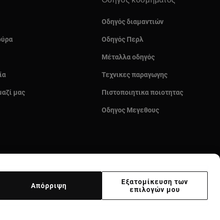
Οδηγός κοσμήματος
Οδηγός διαμαντιών
ούρα
Οδηγός Περλ
Μέταλλα οδηγός
ία
Τεχνικες παραγωγης
μαζί μας
Πιστοποιητικα ποιοτητας
Οδηγος Μεγεθους
Εξατομίκευση των
Απόρριψη
επιλογών μου