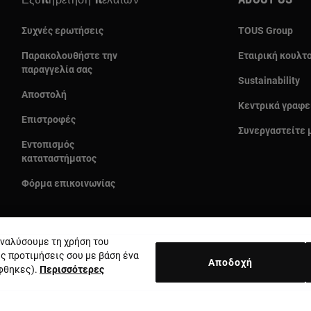
Εξυπηρέτηση πελατών
About us
Συχνές ερωτήσεις
TOUS Group
Παρακολουθήστε την
Εταιρική κουλτ
παραγγελία σας
Sustainability
Αποστολή
Κεντρικά γραφε
Επιστροφές
Συνεργαστείτε 
Εντοπισμός
καταταστήματος
Φόρμα επικοινωνίας
 αναλύσουμε τη χρήση του
ις προτιμήσεις σου με βάση ένα
Αποδοχή
έφθηκες).
Περισσότερες
Χώρα και νόμισμα:
Greece / Euro