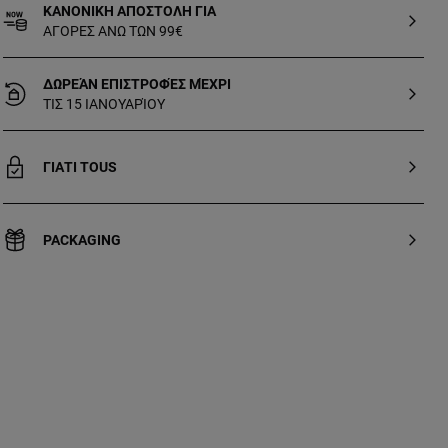
ΚΑΝΟΝΙΚΗ ΑΠΟΣΤΟΛΗ ΓΙΑ
Διάμετρος μεταλλίου: 15 mm. Μέγεθος
ΑΓΟΡΕΣ ΑΝΩ ΤΩΝ 99€
γράμματος: 6 mm. Αυτό το αντικείμενο
δεν περιλαμβάνει την αλυσίδα.
ΔΩΡΕΆΝ ΕΠΙΣΤΡΟΦΈΣ ΜΈΧΡΙ
ΤΙΣ 15 ΙΑΝΟΥΑΡΊΟΥ
ΓΙΑΤΙ TOUS
PACKAGING