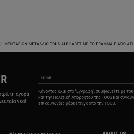
ΜΕΝΤΑΓΙΌΝ-ΜΕΤΆΛΛΙΟ TOUS ALPHABET ΜΕ ΤΟ ΓΡΆΜΜΑ E ΑΠΌ ΑΣΉ
ER
Email
Κάνοντας κλικ στο "Εγγραφή", συμφωνείτε με το
 πρώτη αγορά
και την
Πολιτική Απορρήτου
της TOUS και συναιν
λευταία νέα!
επικοινωνίες μάρκετινγκ από την TOUS.