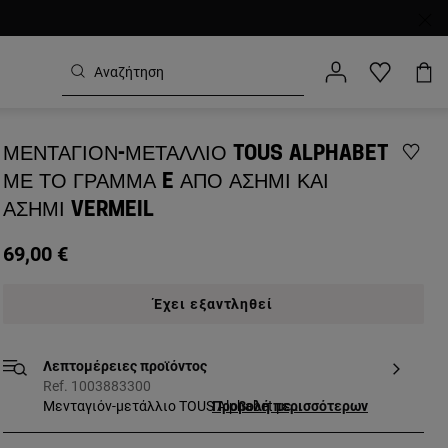
ΜΕΝΤΑΓΙΌΝ-ΜΕΤΆΛΛΙΟ TOUS ALPHABET
ΜΕ ΤΟ ΓΡΆΜΜΑ E ΑΠΌ ΑΣΉΜΙ ΚΑΙ
ΑΣΉΜΙ VERMEIL
69,00 €
Έχει εξαντληθεί
Λεπτομέρειες προϊόντος
Ref. 1003883300
Μενταγιόν-μετάλλιο TOUS Alphabet με
Προβολή περισσότερων
το γράμμα E από ασήμι πρώτου βαθμού
καθαρότητας και ασήμι vermeil.