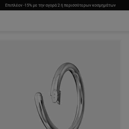
Επιπλέον -15% με την αγορά 2 ή περισσότερων κοσμημάτων