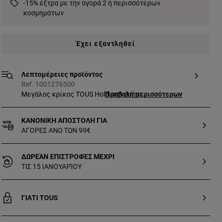
-15% έξτρα με την αγορά 2 ή περισσότερων
κοσμημάτων
Έχει εξαντληθεί
Λεπτομέρειες προϊόντος
Ref. 1001276500
Μεγάλος κρίκος TOUS Hold από ασήμι
Προβολή περισσότερων
πρώτου βαθμού καθαρότητας. Μοτίβο:
2,8 cm. Εξατομίκευσέ το προσθέτοντας
ΚΑΝΟΝΙΚΗ ΑΠΟΣΤΟΛΗ ΓΙΑ
μενταγιόν, tiny μενταγιόν ή κρίκους.
ΑΓΟΡΕΣ ΑΝΩ ΤΩΝ 99€
Αυτό το προϊόν δεν περιλαμβάνει την
αλυσίδα.
ΔΩΡΕΆΝ ΕΠΙΣΤΡΟΦΈΣ ΜΈΧΡΙ
ΤΙΣ 15 ΙΑΝΟΥΑΡΊΟΥ
ΓΙΑΤΙ TOUS