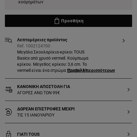
κοσμημάτων
Προσθήκη
Λεπτομέρειες προϊόντος
Ref. 1002124700
Μεγάλα Σκουλαρίκια-κρίκοι TOUS
Basics από χρυσό vermeil. Κούμπωμα
κρίκου. Μέγεθος κρίκου: 3,6 cm. Το
vermeil είναι ένα στρώμα χρυσού 18
Προβολή περισσότερων
καρατίων πάνω σε ασήμι sterling με
ελάχιστο πάχος 2,5 μικρόμετρων,
ΚΑΝΟΝΙΚΗ ΑΠΟΣΤΟΛΗ ΓΙΑ
χωρίς άλλο υλικό μεταξύ τους.
ΑΓΟΡΕΣ ΑΝΩ ΤΩΝ 99€
ΔΩΡΕΆΝ ΕΠΙΣΤΡΟΦΈΣ ΜΈΧΡΙ
ΤΙΣ 15 ΙΑΝΟΥΑΡΊΟΥ
ΓΙΑΤΙ TOUS