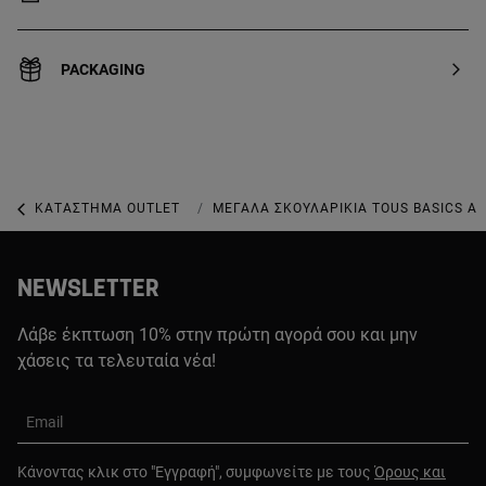
PACKAGING
ΚΑΤΆΣΤΗΜΑ OUTLET
ΚΑΤΆΣΤΗΜΑ OUTLET ΜΕ ΚΟΣΜΉΜΑΤΑ
ΜΕΓΆΛΑ ΣΚΟΥΛΑΡΊΚΙΑ TOUS BASICS Α
NEWSLETTER
Λάβε έκπτωση 10% στην πρώτη αγορά σου και μην
χάσεις τα τελευταία νέα!
Email
Κάνοντας κλικ στο "Εγγραφή", συμφωνείτε με τους
Όρους και