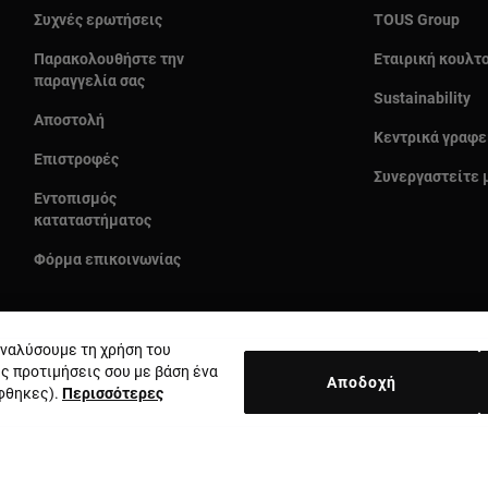
Συχνές ερωτήσεις
TOUS Group
Παρακολουθήστε την
Εταιρική κουλτ
παραγγελία σας
Sustainability
Αποστολή
Κεντρικά γραφε
Επιστροφές
Συνεργαστείτε 
Εντοπισμός
καταταστήματος
Φόρμα επικοινωνίας
 αναλύσουμε τη χρήση του
ις προτιμήσεις σου με βάση ένα
Αποδοχή
έφθηκες).
Περισσότερες
Χώρα και νόμισμα:
Greece / Euro
κή απορρήτου
Πολιτική cookie
Νομική ειδοποίηση
Ηθικός κώδι