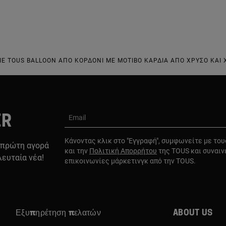
ΙΈ TOUS BALLOON ΑΠΌ ΚΟΡΔΌΝΙ ΜΕ ΜΟΤΊΒΟ ΚΑΡΔΙΆ ΑΠΌ ΧΡΥΣΌ ΚΑΙ
ER
Email
Κάνοντας κλικ στο "Εγγραφή", συμφωνείτε με το
 πρώτη αγορά
και την
Πολιτική Απορρήτου
της TOUS και συναιν
λευταία νέα!
επικοινωνίες μάρκετινγκ από την TOUS.
Εξυπηρέτηση πελατών
About us