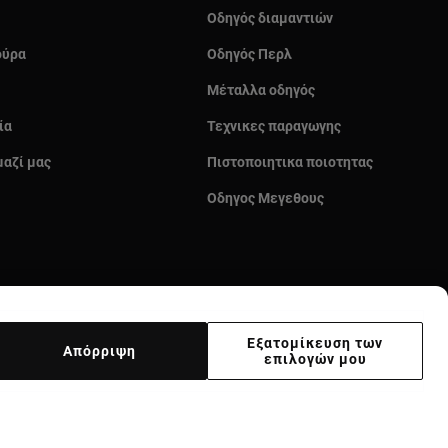
Οδηγός διαμαντιών
ούρα
Οδηγός Περλ
Μέταλλα οδηγός
ία
Τεχνικες παραγωγης
μαζί μας
Πιστοποιητικα ποιοτητας
Οδηγος Μεγεθους
Εξατομίκευση των
Απόρριψη
επιλογών μου
κας
Supplier ethical code
Ethical channel