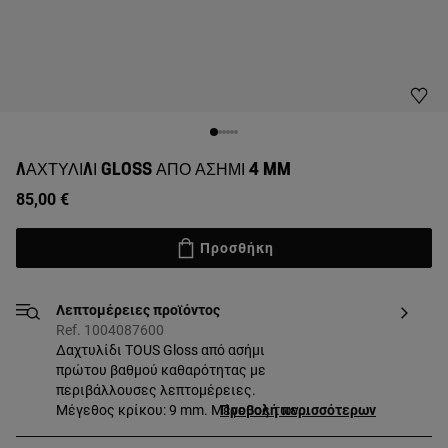
ΔΑΧΤΥΛΊΔΙ GLOSS ΑΠΌ ΑΣΉΜΙ 4 MM
85,00 €
Προσθήκη
Λεπτομέρειες προϊόντος
Ref. 1004087600
Δαχτυλίδι TOUS Gloss από ασήμι
πρώτου βαθμού καθαρότητας με
περιβάλλουσες λεπτομέρειες.
Μέγεθος κρίκου: 9 mm. Μέγεθος των
Προβολή περισσότερων
λεπτομερειών: 4 mm. Αυτό το