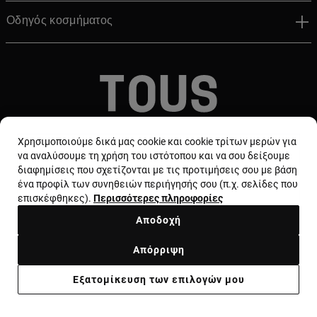
Οδηγός κοσμήματος
© TOUS, JEWELERS SINCE 1920
Χρησιμοποιούμε δικά μας cookie και cookie τρίτων μερών για
να αναλύσουμε τη χρήση του ιστότοπου και να σου δείξουμε
διαφημίσεις που σχετίζονται με τις προτιμήσεις σου με βάση
ένα προφίλ των συνηθειών περιήγησής σου (π.χ. σελίδες που
επισκέφθηκες).
Περισσότερες πληροφορίες
Αποδοχή
Χώρα και νόμισμα:
Greece / Euro
Απόρριψη
Όροι και προϋποθέσεις
Χρήση και πολιτική απορρήτου
Εξατομίκευση των επιλογών μου
Πολιτική cookie
Νομική ειδοποίηση
Ηθικός κώδικας