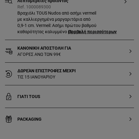
Λεπτομέρειες προϊόντος
Ref. 1000089300
Βραχιόλι TOUS Nudos από ασήμι vermeil
με καλλιεργημένα μαργαριτάρια από
0,9-1 cm. Vermeil: Ασήμι πρώτου βαθμού
καθαρότητας καλυμμένο με μια
Προβολή περισσότερων
επίστρωση χρυσού 18 καρατίων. Πλάκα
αρκουδάκι: 0,6 cm. Μήκος: 16 cm.
ΚΑΝΟΝΙΚΗ ΑΠΟΣΤΟΛΗ ΓΙΑ
ΑΓΟΡΕΣ ΑΝΩ ΤΩΝ 99€
ΔΩΡΕΆΝ ΕΠΙΣΤΡΟΦΈΣ ΜΈΧΡΙ
ΤΙΣ 15 ΙΑΝΟΥΑΡΊΟΥ
ΓΙΑΤΙ TOUS
PACKAGING