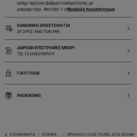
ασήμι πρώτου βαθμού καθαρότητας με
μαργαριτάρι. Μοτίβο: 1 cm.
Προβολή περισσότερων
ΚΑΝΟΝΙΚΗ ΑΠΟΣΤΟΛΗ ΓΙΑ
ΑΓΟΡΕΣ ΑΝΩ ΤΩΝ 99€
ΔΩΡΕΆΝ ΕΠΙΣΤΡΟΦΈΣ ΜΈΧΡΙ
ΤΙΣ 15 ΙΑΝΟΥΑΡΊΟΥ
ΓΙΑΤΙ TOUS
PACKAGING
ΚΟΣΜΉΜΑΤΑ
ΚΟΣΜΉΜΑΤΑ ΜΕ ΜΑΡΓΑΡΙΤΆΡΙΑ
ΒΡΑΧΙΌΛΙ ICON PEARL ΑΠΌ ΑΣΉΜΙ