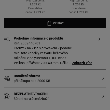
Nejnižší cena:
Nejnižší cena:
1.259 Kč
1.259 Kč
Pravidelná
Pravidelná
cena:
1.799 Kč
cena:
1.799 Kč
Přidat
Podrobné informace o produktu
Ref. 2002440701
Kroužek na klíče s přívěskem v podobě
mini tote kabelky ve tvaru béžového
tulipánu z polyuretanu TOUS Icons.
Velikost přívěsku: 70 × 40 mm. Délka
Zobrazit více
poutka: 12 cm.
Doručení zdarma
při nákupu nad 2000 Kč
BEZPLATNÉ VRÁCENÍ
30 dní na vrácení zboží