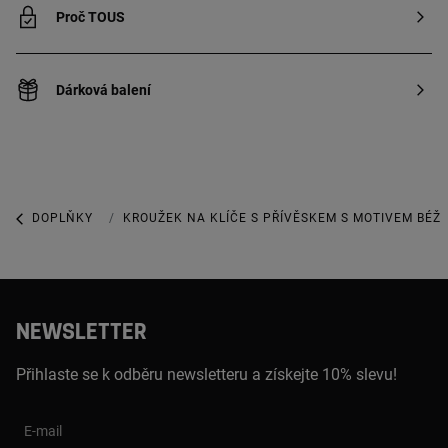
Proč TOUS
Dárková balení
DOPLŇKY
KROUŽKY NA KLÍČE A PŘÍVĚSKY NA KABELKY
KROUŽEK NA KLÍČE S PŘÍVĚSKEM S MOTIVEM BÉŽ
NEWSLETTER
Přihlaste se k odběru newsletteru a získejte 10% slevu!
E-mail