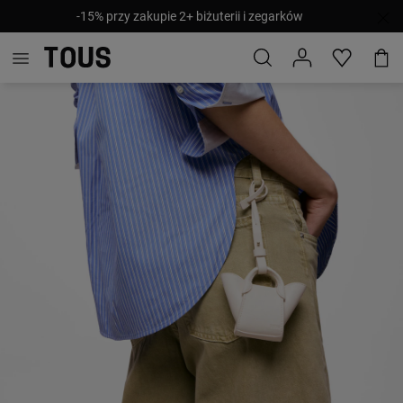
-15% przy zakupie 2+ biżuterii i zegarków