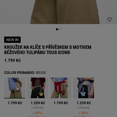
NEW IN
KROUŽEK NA KLÍČE S PŘÍVĚSKEM S MOTIVEM
BÉŽOVÉHO TULIPÁNU TOUS ICONS
1.799 Kč
COLOR PRIMARIO:
BEIGE
vybrané
1.799 Kč
1.259 Kč
1.799 Kč
1.259 Kč
Price reduced from
to
Price reduced from
to
1.799 Kč
1.799 Kč
-30%
-30%