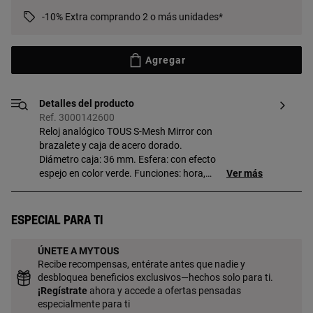
-10% Extra comprando 2 o más unidades*
Agregar
Detalles del producto
Ref. 3000142600
Reloj analógico TOUS S-Mesh Mirror con
brazalete y caja de acero dorado.
Diámetro caja: 36 mm. Esfera: con efecto
espejo en color verde. Funciones: hora,
Ver más
minutos y segundos. Movimiento:
analógico de cuarzo japonés.
Impermeable: 5 ATM. Brazalete: 65mm x
Especial para ti
18mm x 16mm / 105mm x 18mm x
16mm. Cierre de malla milanesa con
ÚNETE A MYTOUS
cierre de seguridad.
Recibe recompensas, entérate antes que nadie y
desbloquea beneficios exclusivos—hechos solo para ti.
¡
Regístrate
ahora y accede a ofertas pensadas
especialmente para ti