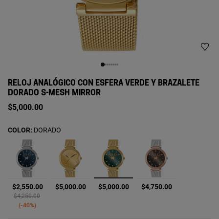
RELOJ ANALÓGICO CON ESFERA VERDE Y BRAZALETE
DORADO S-MESH MIRROR
$5,000.00
COLOR:
DORADO
seleccionado
$2,550.00
$5,000.00
$5,000.00
$4,750.00
Price reduced from
to
$4,250.00
-40%