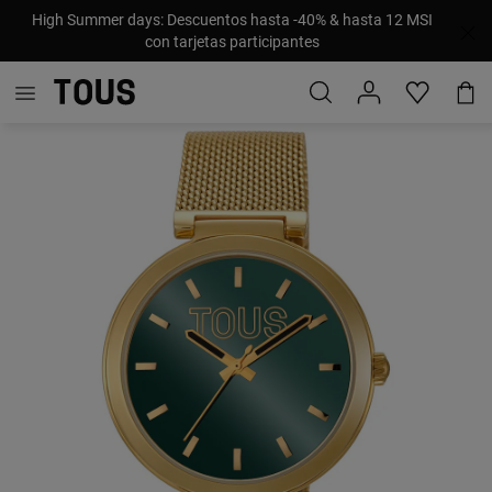
High Summer days: Descuentos hasta -40% & hasta 12 MSI
con tarjetas participantes