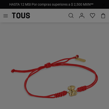
HASTA 12 MSI Por compras superiores a $ 2,500 MXN**