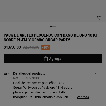
PACK DE ARETES PEQUEÑOS CON BAÑO DE ORO 18 KT
SOBRE PLATA Y GEMAS SUGAR PARTY
Price reduced from
to
$1,650.00
$2,750.00
-40%
Agregar
Detalles del producto
Ref. 1004027800
Pack de tres aretes pequeños TOUS
Sugar Party con baño de oro 18 kt sobre
plata y gemas. Gemas: topacio talla
marquise 6 x 3 mm, amatista cabujón
Ver más
estrella 5 mm y peridoto carrée 3 mm.