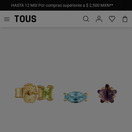
HASTA 12 MSI Por compras superiores a $ 2,500 MXN**