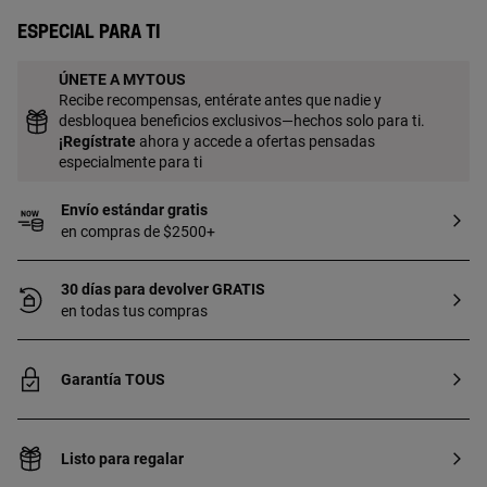
Cierre presión. Pieza fabricada con plata
de primera ley con baño de oro de 18 a
Especial para ti
23 kt y 3 micras de espesor. Esta calidad
garantiza una mayor durabilidad de la
ÚNETE A MYTOUS
joya.
Recibe recompensas, entérate antes que nadie y
desbloquea beneficios exclusivos—hechos solo para ti.
¡
Regístrate
ahora y accede a ofertas pensadas
especialmente para ti
Envío estándar gratis
en compras de $2500+
30 días para devolver GRATIS
en todas tus compras
Garantía TOUS
Listo para regalar