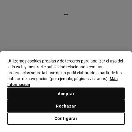
Set de bebé para primera puesta Fluffly celeste
Utilizamos cookies propias y de terceros para analizar el uso del
Price reduced from
to
$850.00
$1,700.00
-50%
sitio web y mostrarte publicidad relacionada con tus
preferencias sobre la base de un perfil elaborado a partir de tus
hábitos de navegación (por ejemplo, páginas visitadas).
Más
información
Aceptar
Rechazar
Configurar