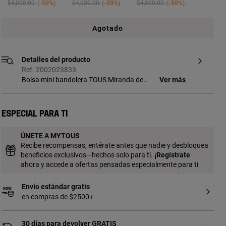
Price reduced from
to
Price reduced from
to
Price reduced from
to
$4,000.00
-50%
$4,000.00
-50%
$4,000.00
-50%
Agotado
Detalles del producto
Ref. 2002023833
Bolsa mini bandolera TOUS Miranda de
Ver más
piel vacuna con certificación LWG en color
azul claro. Cierre de cremallera. Asa fija de
mano y asa bandolera ajustable y
Especial para ti
extraíble. Medidas (alto x ancho x fondo):
13 x 17,5 x 7,7 cm.
ÚNETE A MYTOUS
Recibe recompensas, entérate antes que nadie y desbloquea
beneficios exclusivos—hechos solo para ti.
¡
Regístrate
ahora y accede a ofertas pensadas especialmente para ti
Envío estándar gratis
en compras de $2500+
30 días para devolver GRATIS