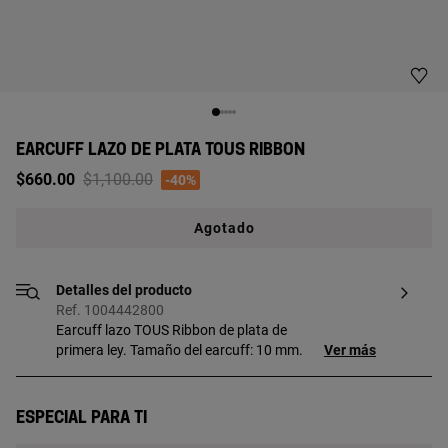
EARCUFF LAZO DE PLATA TOUS RIBBON
Price reduced from
to
$660.00
$1,100.00
-40%
Agotado
Detalles del producto
Ref. 1004442800
Earcuff lazo TOUS Ribbon de plata de
primera ley. Tamaño del earcuff: 10 mm.
Ver más
Especial para ti