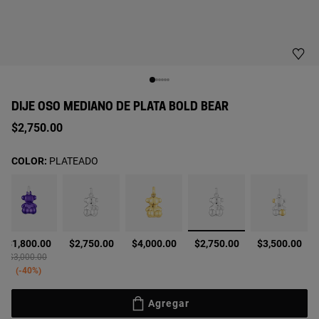
DIJE OSO MEDIANO DE PLATA BOLD BEAR
$2,750.00
COLOR:
PLATEADO
seleccionado
$1,800.00
$2,750.00
$4,000.00
$2,750.00
$3,500.00
Price reduced from
to
$3,000.00
-40%
Agregar