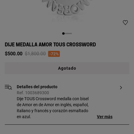
DIJE MEDALLA AMOR TOUS CROSSWORD
Price reduced from
to
$500.00
$1,800.00
-72%
Agotado
Detalles del producto
Ref. 1003689300
Dije TOUS Crossword medalla con bisel
de Amor en de Amor en inglés, español,
italiano y francés y corazón esmaltado
en azul.
Ver más