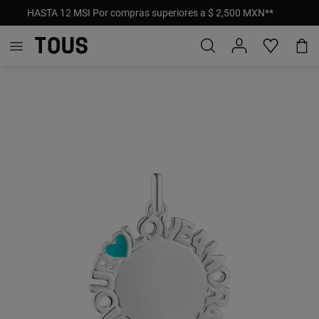
HASTA 12 MSI Por compras superiores a $ 2,500 MXN**