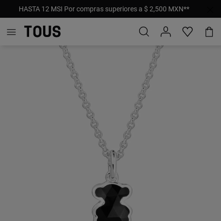
HASTA 12 MSI Por compras superiores a $ 2,500 MXN**