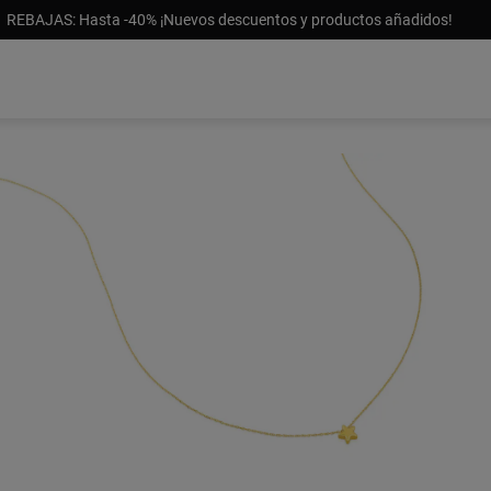
REBAJAS: Hasta -40% ¡Nuevos descuentos y productos añadidos!