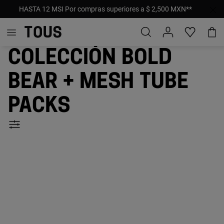
REBAJAS: Hasta -40% ¡Nuevos descuentos y productos
añadidos!
Colección Bold
Bear + Mesh Tube
Packs