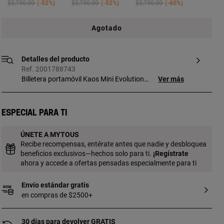
Price reduced from
to
Price reduced from
to
Price reduced from
to
$3,750.00
-52%
$3,750.00
-52%
$3,750.00
-60%
Agotado
Detalles del producto
Ref. 2001788743
Billetera portamóvil Kaos Mini Evolution
Ver más
de lona con estampado Kaos en color
topo y detalles en piel sintética. Tiene dos
compartimentos principales con cierre de
Especial para ti
cremallera. Uno de ellos tiene capacidad
para guardar el móvil. El otro cuenta con
ÚNETE A MYTOUS
ocho ranuras para tarjetas, un espacio
Recibe recompensas, entérate antes que nadie y desbloquea
para monedas y dos para billetes. Asa
beneficios exclusivos—hechos solo para ti.
¡
Regístrate
bandolera ajustable. Medidas (alto x
ahora y accede a ofertas pensadas especialmente para ti
ancho x fondo): 10 x 19,5 x 4 cm.
Envío estándar gratis
en compras de $2500+
30 días para devolver GRATIS