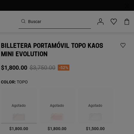
BILLETERA PORTAMÓVIL TOPO KAOS
MINI EVOLUTION
Price reduced from
to
$1,800.00
$3,750.00
-52%
COLOR:
TOPO
Agotado
Agotado
Agotado
seleccionado
$1,800.00
$1,800.00
$1,500.00