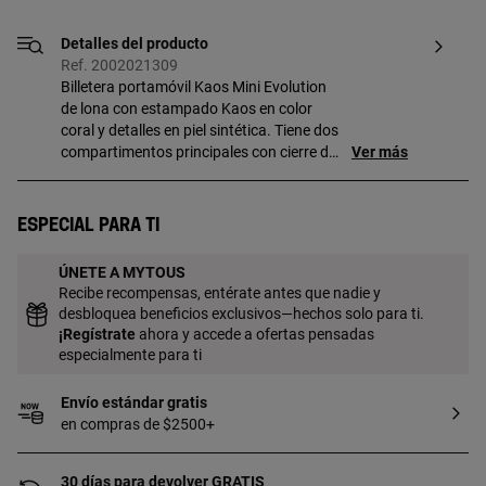
Detalles del producto
Ref. 2002021309
Billetera portamóvil Kaos Mini Evolution
de lona con estampado Kaos en color
coral y detalles en piel sintética. Tiene dos
compartimentos principales con cierre de
Ver más
cremallera. Uno de ellos tiene capacidad
para guardar el móvil. El otro cuenta con
ocho ranuras para tarjetas, un espacio
Especial para ti
para monedas y dos para billetes. Asa
bandolera ajustable. Medidas (alto x
ÚNETE A MYTOUS
ancho x fondo): 10 x 19,5 x 4 cm.
Recibe recompensas, entérate antes que nadie y
desbloquea beneficios exclusivos—hechos solo para ti.
¡
Regístrate
ahora y accede a ofertas pensadas
especialmente para ti
Envío estándar gratis
en compras de $2500+
30 días para devolver GRATIS