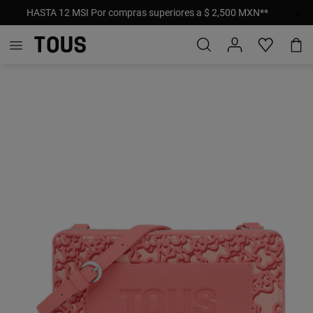
HASTA 12 MSI Por compras superiores a $ 2,500 MXN**