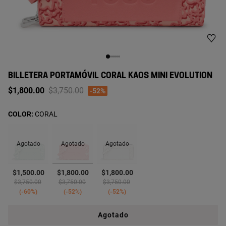
BILLETERA PORTAMÓVIL CORAL KAOS MINI EVOLUTION
Price reduced from
to
$1,800.00
$3,750.00
-52%
COLOR:
CORAL
Agotado
Agotado
Agotado
seleccionado
$1,500.00
$1,800.00
$1,800.00
Price reduced from
to
Price reduced from
to
Price reduced from
to
$3,750.00
$3,750.00
$3,750.00
-60%
-52%
-52%
Agotado