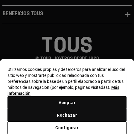
Beneficios TOUS
© TOUS, JOYEROS DESDE 1920
Utilizamos cookies propias y de terceros para analizar el uso del
sitio web y mostrarte publicidad relacionada con tus
preferencias sobre la base de un perfil elaborado a partir de tus
hábitos de navegación (por ejemplo, páginas visitadas).
Más
información
País y moneda:
México / Mexican Peso
Aceptar
Rechazar
Terminos y condiciones
Política de uso y privacidad
Configurar
Política de Cookies
Aviso legal
Bases de MYTOUS