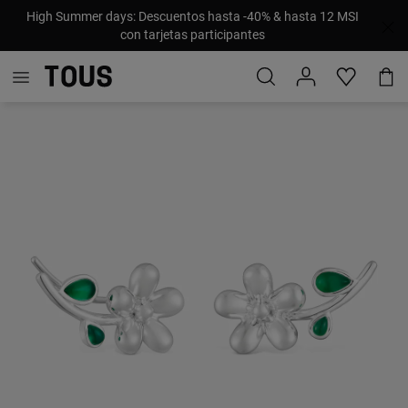
High Summer days: Descuentos hasta -40% & hasta 12 MSI
con tarjetas participantes