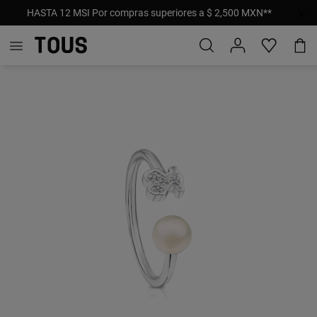
HASTA 12 MSI Por compras superiores a $ 2,500 MXN**