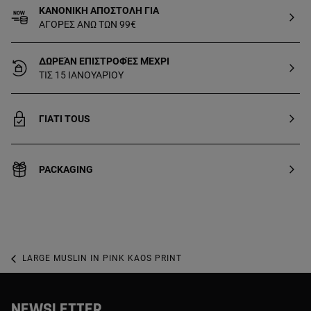
118 x 98 cm. OEKO/TEX* certified. Made
ΚΑΝΟΝΙΚΗ ΑΠΟΣΤΟΛΗ ΓΙΑ
in the EU.
ΑΓΟΡΕΣ ΑΝΩ ΤΩΝ 99€
ΔΩΡΕΆΝ ΕΠΙΣΤΡΟΦΈΣ ΜΈΧΡΙ
ΤΙΣ 15 ΙΑΝΟΥΑΡΊΟΥ
ΓΙΑΤΙ TOUS
PACKAGING
LARGE MUSLIN IN PINK KAOS PRINT
NEWSLETTER