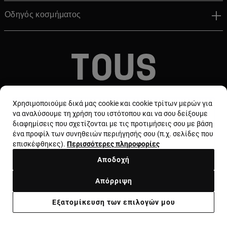
Οδηγός κοσμήματος
© TOUS, JEWELERS SINCE 1920
Χρησιμοποιούμε δικά μας cookie και cookie τρίτων μερών για
να αναλύσουμε τη χρήση του ιστότοπου και να σου δείξουμε
διαφημίσεις που σχετίζονται με τις προτιμήσεις σου με βάση
ένα προφίλ των συνηθειών περιήγησής σου (π.χ. σελίδες που
επισκέφθηκες).
Περισσότερες πληροφορίες
Αποδοχή
Χώρα και νόμισμα:
Greece / Euro
Απόρριψη
Όροι και προϋποθέσεις
Χρήση και πολιτική απορρήτου
Εξατομίκευση των επιλογών μου
Πολιτική cookie
Νομική ειδοποίηση
Ηθικός κώδικας