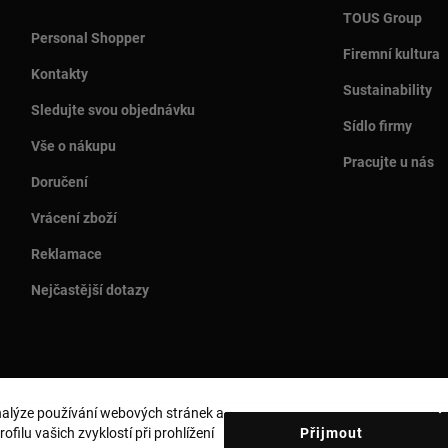
TOUS Group
Personal Shopper
Firemní kultura
Kontakty
Sustainability
Sledujte svou objednávku
Sídlo firmy
Vše o nákupu
Pracujte u nás
Doručení
Vrácení zboží
Reklamace
Nejčastější dotazy
analýze používání webových stránek a
Země a měna:
Czech Republic / Euro
filu vašich zvyklostí při prohlížení
Přijmout