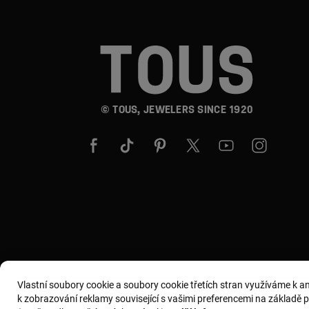
© TOUS, JEWELERS SINCE 1920
Vlastní soubory cookie a soubory cookie třetích stran využíváme k 
k zobrazování reklamy související s vašimi preferencemi na základě pro