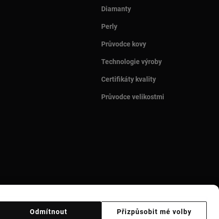
Diamanty
Perly
Průvodce kovy
Technologie výroby
Certifikáty kvality
Průvodce velikostmi
Odmítnout
Přizpůsobit mé volby