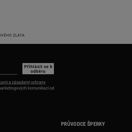
ŽOVÉHO ZLATA
Přihlásit se k
odběru
ami a zásadami
ochrany
marketingových komunikací od
Průvodce šperky