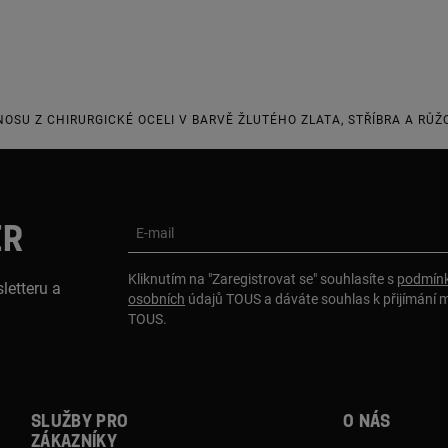
NOSU Z CHIRURGICKÉ OCELI V BARVĚ ŽLUTÉHO ZLATA, STŘÍBRA A RŮ
ER
E-mail
Kliknutím na "Zaregistrovat se" souhlasíte s
podmínk
letteru a
osobních
údajů TOUS a dáváte souhlas k přijímání 
TOUS.
Služby pro
O nás
zákazníky