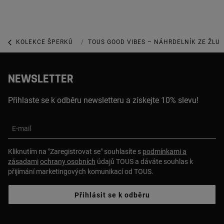
KOLEKCE ŠPERKŮ
KOLEKCE TOUS GOOD VIBES
TOUS GOOD VIBES – NÁHRDELNÍK ZE ŽLU
NEWSLETTER
Přihlaste se k odběru newsletteru a získejte 10% slevu!
E-mail
Kliknutím na "Zaregistrovat se" souhlasíte s
podmínkami a
zásadami
ochrany osobních
údajů TOUS a dáváte souhlas k
přijímání marketingových komunikací od TOUS.
Přihlásit se k odběru