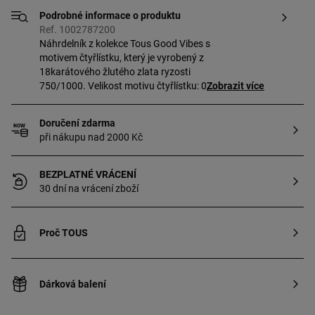
Podrobné informace o produktu
Ref. 1002787200
Náhrdelník z kolekce Tous Good Vibes s
motivem čtyřlístku, který je vyrobený z
18karátového žlutého zlata ryzosti
750/1000. Velikost motivu čtyřlístku: 0,6
Zobrazit více
cm. Délka náhrdelníku: 42 cm.
Doručení zdarma
při nákupu nad 2000 Kč
BEZPLATNÉ VRÁCENÍ
30 dní na vrácení zboží
Proč TOUS
Dárková balení