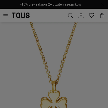
-15% przy zakupie 2+ biżuterii i zegarków