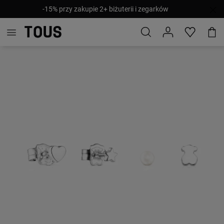
-15% przy zakupie 2+ biżuterii i zegarków