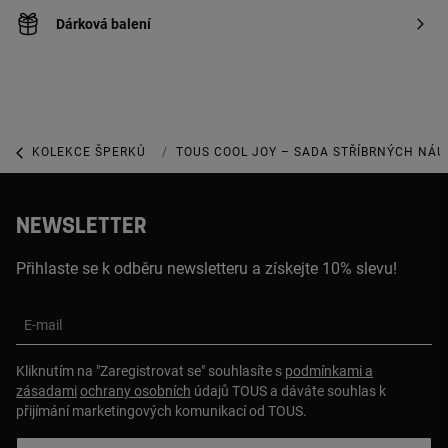
Dárková balení
KOLEKCE ŠPERKŮ
KOLEKCE COOL JOY
TOUS COOL JOY – SADA STŘÍBRNÝCH NÁU
NEWSLETTER
Přihlaste se k odběru newsletteru a získejte 10% slevu!
E-mail
Kliknutím na "Zaregistrovat se" souhlasíte s
podmínkami a
zásadami
ochrany osobních
údajů TOUS a dáváte souhlas k
přijímání marketingových komunikací od TOUS.