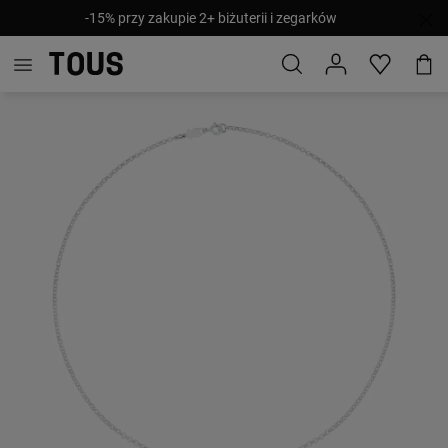
-15% przy zakupie 2+ biżuterii i zegarków