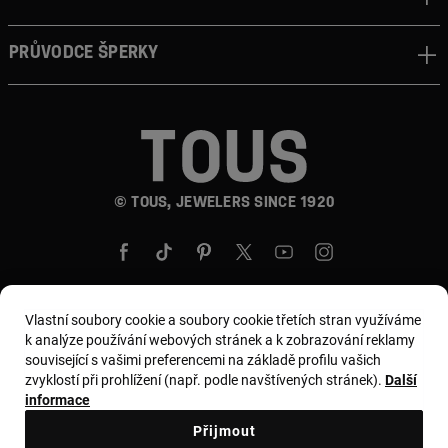
Průvodce šperky
© TOUS, JEWELERS SINCE 1920
Vlastní soubory cookie a soubory cookie třetích stran využíváme
k analýze používání webových stránek a k zobrazování reklamy
Země a měna:
Czech Republic / Euro
související s vašimi preferencemi na základě profilu vašich
zvyklostí při prohlížení (např. podle navštívených stránek).
Další
informace
Všeobecné podmínky
Přijmout