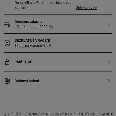
Délka: 45 cm. Zapínání na kruhovou
karabinku.
Zobrazit více
Doručení zdarma
při nákupu nad 2000 Kč
BEZPLATNÉ VRÁCENÍ
30 dní na vrácení zboží
Proč TOUS
Dárková balení
ŠPERKY
ŠPERKY Z MINCOVNÍHO STŘÍBRA
STŘÍBRNÝ OBOJKOVÝ NÁHRDELNÍK S KULIČKAMI, O 