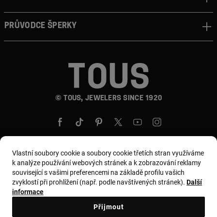
Průvodce šperky
© TOUS, JEWELERS SINCE 1920
Vlastní soubory cookie a soubory cookie třetích stran využíváme
k analýze používání webových stránek a k zobrazování reklamy
Země a měna:
Czech Republic / Euro
související s vašimi preferencemi na základě profilu vašich
zvyklostí při prohlížení (např. podle navštívených stránek).
Další
informace
Všeobecné podmínky
Přijmout