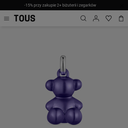
-15% przy zakupie 2+ biżuterii i zegarków