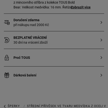
z mincovního stříbra z kolekce TOUS Bold
Bear. Velikost medvídka: 16 mm. Řetízek
Zobrazit více
není součástí této položky.
Doručení zdarma
při nákupu nad 2000 Kč
BEZPLATNÉ VRÁCENÍ
30 dní na vrácení zboží
Proč TOUS
Dárková balení
ŠPERKY
ŠPERKY S DRAHÝMI KAMENY
STŘEDNÍ PŘÍVĚSEK VE TVARU MEDVÍDKA Z OCELI V