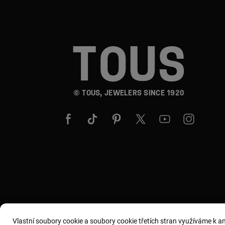
© TOUS, JEWELERS SINCE 1920
Vlastní soubory cookie a soubory cookie třetích stran využíváme k 