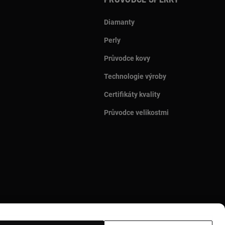
Průvodce šperky
Diamanty
Perly
Průvodce kovy
Technologie výroby
Certifikáty kvality
Průvodce velikostmi