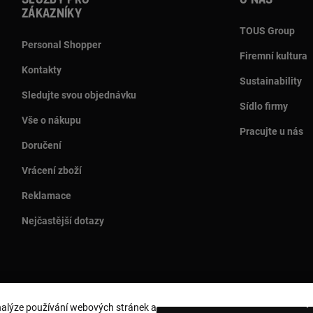
Služby pro
O nás
zákazníky
TOUS Group
Personal Shopper
Firemní kultura
Kontakty
Sustainability
Sledujte svou objednávku
Sídlo firmy
Vše o nákupu
Pracujte u nás
Doručení
Vrácení zboží
Reklamace
Nejčastější dotazy
analýze používání webových stránek a
Země a měna:
Czech Republic / Euro