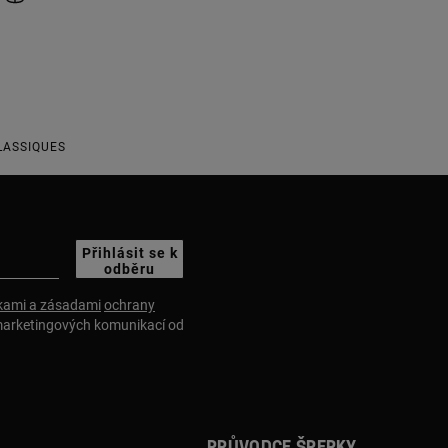
LASSIQUES
Přihlásit se k
odběru
ami a zásadami
ochrany
marketingových komunikací od