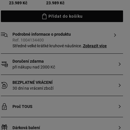
vybrané
23.989 Kč
23.989 Kč
Přidat do košíku
Podrobné informace o produktu
Ref. 1004134400
Středně velké krátké kruhové náušnice
Zobrazit více
z 18karátového zlata s diamanty
s briliantovým brusem o hmotnosti
Doručení zdarma
0,21 karátu z kolekce TOUS Les
při nákupu nad 2000 Kč
Classiques. Kvalita diamantů: GH/VSSI.
Puzetka.
BEZPLATNÉ VRÁCENÍ
30 dní na vrácení zboží
Proč TOUS
Dárková balení