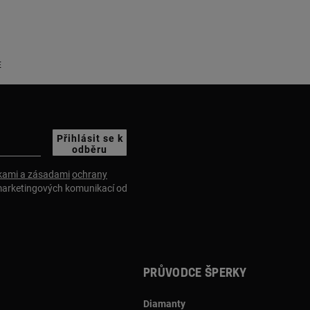
E
Přihlásit se k
odběru
ami a zásadami
ochrany
marketingových komunikací od
Průvodce šperky
Diamanty