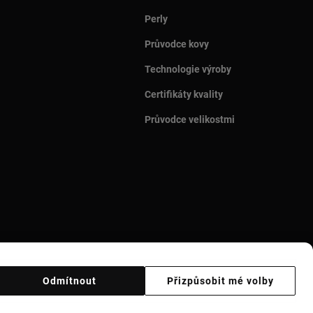
Perly
Průvodce kovy
Technologie výroby
Certifikáty kvality
Průvodce velikostmi
Odmítnout
Přizpůsobit mé volby
Ethical code
Supplier ethical code
Ethical channel