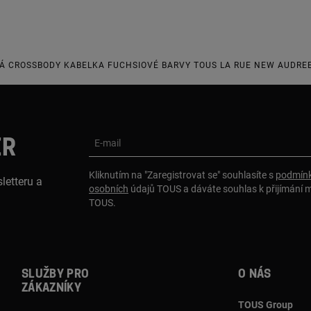
Á CROSSBODY KABELKA FUCHSIOVÉ BARVY TOUS LA RUE NEW AUDRE
ER
E-mail
Kliknutím na "Zaregistrovat se" souhlasíte s
podmínk
letteru a
osobních
údajů TOUS a dáváte souhlas k přijímání 
TOUS.
Služby pro
O nás
zákazníky
TOUS Group