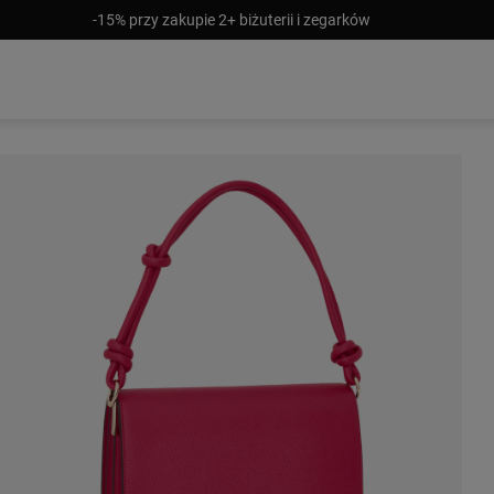
-15% przy zakupie 2+ biżuterii i zegarków