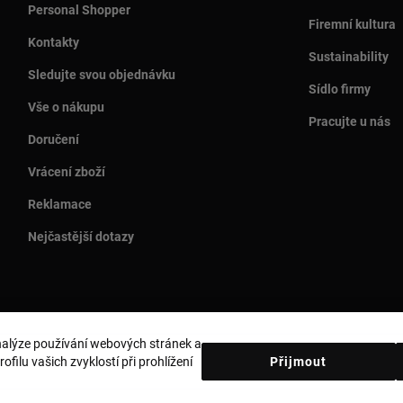
Personal Shopper
Firemní kultura
Kontakty
Sustainability
Sledujte svou objednávku
Sídlo firmy
Vše o nákupu
Pracujte u nás
Doručení
Vrácení zboží
Reklamace
Nejčastější dotazy
analýze používání webových stránek a
Země a měna:
Czech Republic / Euro
filu vašich zvyklostí při prohlížení
Přijmout
obních údajů
Zásady používání souborů cookie
Právní upozornění