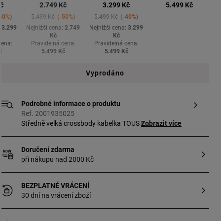
vybrané
Kč
2.749 Kč
3.299 Kč
5.499 Kč
ed from
Price reduced from
to
Price reduced from
to
40%
5.499 Kč
-50%
5.499 Kč
-40%
:
3.299
Nejnižší cena:
2.749
Nejnižší cena:
3.299
Kč
Kč
cena:
Pravidelná cena:
Pravidelná cena:
č
5.499 Kč
5.499 Kč
Vyprodáno
Podrobné informace o produktu
Ref. 2001935025
Středně velká crossbody kabelka TOUS La
Zobrazit více
Rue New Audree z umělé kůže fuchsiové
barvy. Obsahuje chlopeň a zapínání na
Doručení zdarma
dva magnety. Má dvě přihrádky oddělené
při nákupu nad 2000 Kč
přihrádkou na zip a otevřenou kapsu na
přední straně. Pevný ramenní popruh a
odnímatelný a nastavitelný popruh
BEZPLATNÉ VRÁCENÍ
k nošení přes hruď. Rozměry
30 dní na vrácení zboží
(výška × šířka × hloubka):
18 × 25 × 12,5 cm.