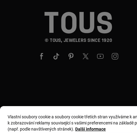
© TOUS, JEWELERS SINCE 1920
Vlastní soubory cookie a soubory cookie třetích stran využíváme k 
k zobrazování reklamy související s vašimi preferencemi na základě pro
(např. podle navštívených stránek).
Další informace
Všeobecné podmínky
Zásady používání a ochrany os