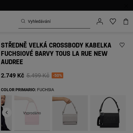
STŘEDNĚ VELKÁ CROSSBODY KABELKA
FUCHSIOVÉ BARVY TOUS LA RUE NEW
AUDREE
Price reduced from
to
2.749 Kč
5.499 Kč
-50%
COLOR PRIMARIO:
FUCHSIA
Vyprodáno