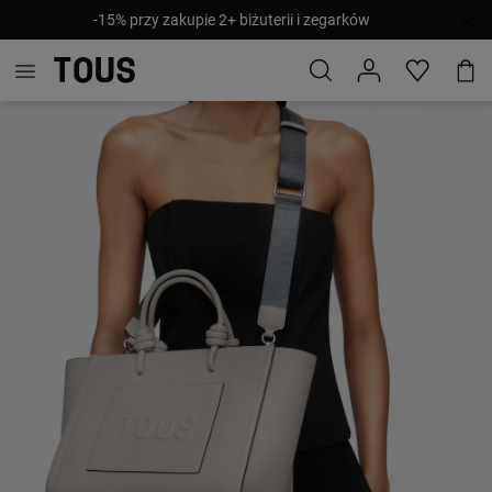
-15% przy zakupie 2+ biżuterii i zegarków