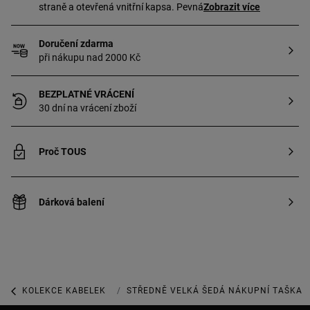
straně a otevřená vnitřní kapsa. Pevná
Zobrazit více
ucha a nastavitelný a odnímatelný
popruh k nošení přes hruď. Rozměry
Doručení zdarma
(výška × šířka × hloubka):
při nákupu nad 2000 Kč
23 × 31 × 16 cm.
BEZPLATNÉ VRÁCENÍ
30 dní na vrácení zboží
Proč TOUS
Dárková balení
KOLEKCE KABELEK
KOLEKCE TOUS LA RUE
STŘEDNĚ VELKÁ ŠEDÁ NÁKUPNÍ TAŠKA 