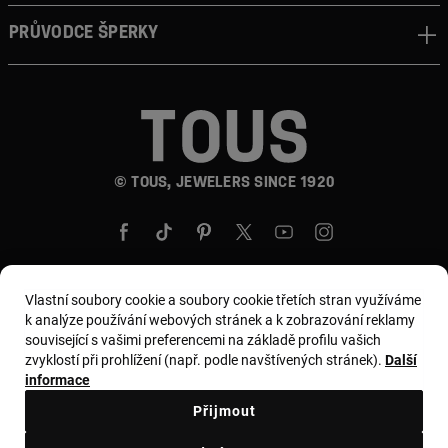
Průvodce šperky
© TOUS, JEWELERS SINCE 1920
Vlastní soubory cookie a soubory cookie třetích stran využíváme
k analýze používání webových stránek a k zobrazování reklamy
Země a měna:
Czech Republic / Euro
související s vašimi preferencemi na základě profilu vašich
zvyklostí při prohlížení (např. podle navštívených stránek).
Další
informace
Všeobecné podmínky
Přijmout
Zásady používání a ochrany osobních údajů