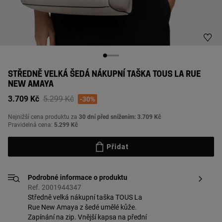
STŘEDNĚ VELKÁ ŠEDÁ NÁKUPNÍ TAŠKA TOUS LA RUE
NEW AMAYA
Price reduced from
to
3.709 Kč
5.299 Kč
-30%
Nejnižší cena produktu za
30 dní před snížením: 3.709 Kč
Pravidelná cena:
5.299 Kč
Přidat
Podrobné informace o produktu
Ref. 2001944347
Středně velká nákupní taška TOUS La
Rue New Amaya z šedé umělé kůže.
Zapínání na zip. Vnější kapsa na přední