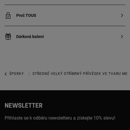
Proč TOUS
Dárková balení
ŠPERKY
ŠPERKY Z MINCOVNÍHO STŘÍBRA
STŘEDNĚ VELKÝ STŘÍBRNÝ PŘÍVĚSEK VE TVARU ME
NEWSLETTER
Přihlaste se k odběru newsletteru a získejte 10% slevu!