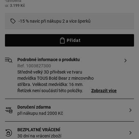
Pravidelná
cena:
3.199 Kč
-15 % navíc při nákupu 2 a více šperků
Přidat
Podrobné informace o produktu
Ref. 1003827300
Středně velký 3D přívěsek ve tvaru
medvídka TOUS Bold Bear z mincovního
stříbra. Velikost medvídka: 16 mm.
Řetízek není součástí této položky.
Zobrazit více
Doručení zdarma
při nákupu nad 2000 Kč
BEZPLATNÉ VRÁCENÍ
30 dní na vrácení zboží