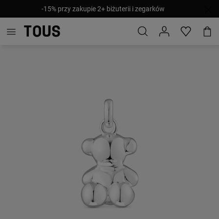
-15% przy zakupie 2+ biżuterii i zegarków