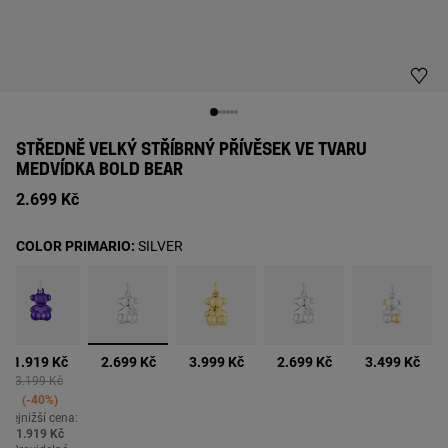
STŘEDNĚ VELKÝ STŘÍBRNÝ PŘÍVĚSEK VE TVARU
MEDVÍDKA BOLD BEAR
2.699 Kč
COLOR PRIMARIO:
SILVER
vybrané
1.919 Kč
2.699 Kč
3.999 Kč
2.699 Kč
3.499 Kč
Price reduced from
to
3.199 Kč
-40%
Nejnižší cena:
1.919 Kč