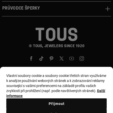
Průvodce šperky
© TOUS, JEWELERS SINCE 1920
Vlastní soubory cookie a soubory cookie třetích stran využíváme
k analýze používání webových stránek a k zobrazování reklamy
Země a měna:
Czech Republic / Euro
související s vašimi preferencemi na základě profilu vašich
zvyklostí při prohlížení (např. podle navštívených stránek).
Další
informace
Všeobecné podmínky
Přijmout
Zásady používání a ochrany osobních údajů