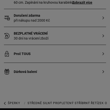
60 cm. Zapínání na kruhovou karabinku.
Zobrazit více
Doručení zdarma
při nákupu nad 2000 Kč
BEZPLATNÉ VRÁCENÍ
30 dní na vrácení zboží
Proč TOUS
Dárková balení
ŠPERKY
ŠPERKY Z MINCOVNÍHO STŘÍBRA
STŘEDNĚ SILNÝ PROPLETENÝ STŘÍBRNÝ ŘETÍZEK O 